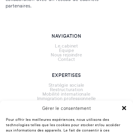
partenaires.
NAVIGATION
Le cabinet
Équipe
Nous rejoindre
Contact
EXPERTISES
Stratégie sociale
Restructuration
Mobilité internationale
Immigration professionnelle
Enquêtes harcèlement
Contentieux
Gérer le consentement
Outre-mer
Pour offrir les meilleures expériences, nous utilisons des
technologies telles que les cookies pour stocker et/ou accéder
CONTACT
aux informations des appareils. Le fait de consentir à ces